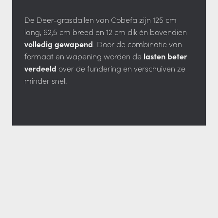
De Deer-grasdallen van Cobefa zijn 125 cm
lang, 62,5 cm breed en 12 cm dik én bovendien
volledig gewapend
. Door de combinatie van
formaat en wapening worden de
lasten beter
verdeeld
over de fundering en verschuiven ze
minder snel.