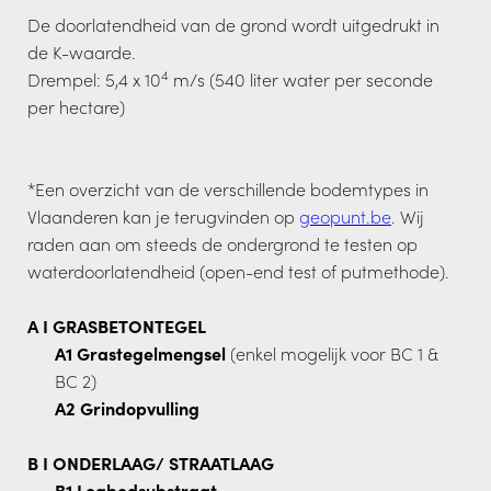
De doorlatendheid van de grond wordt uitgedrukt in
de K-waarde.
4
Drempel: 5,4 x 10
m/s (540 liter water per seconde
per hectare)
*Een overzicht van de verschillende bodemtypes in
Vlaanderen kan je terugvinden op
geopunt.be
. Wij
raden aan om steeds de ondergrond te testen op
waterdoorlatendheid (open-end test of putmethode).
A I GRASBETONTEGEL
A1 Grastegelmengsel
(enkel mogelijk voor BC 1 &
BC 2)
A2 Grindopvulling
B I ONDERLAAG/ STRAATLAAG
B1 Legbedsubstraat