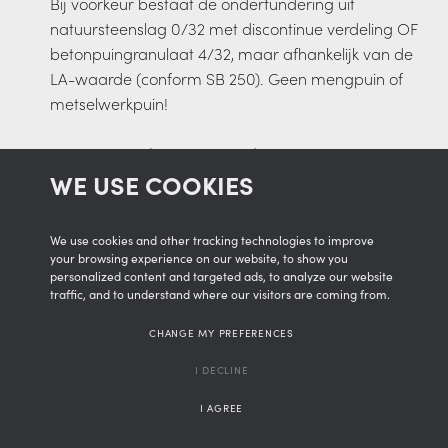
Bij voorkeur bestaat de onderfundering uit
natuursteenslag 0/32 met discontinue verdeling OF
betonpuingranulaat 4/32, maar afhankelijk van de
LA-waarde (conform SB 250). Geen mengpuin of
metselwerkpuin!
E I AFVOERBUIS (KNIJPLEIDING)
F I WATERONDOORLATEND MEMBRAAN
WE USE COOKIES
G I NIET-GEWEVEN GEOTEXTIEL
H I ONDERGROND
We use cookies and other tracking technologies to improve
your browsing experience on our website, to show you
personalized content and targeted ads, to analyze our website
traffic, and to understand where our visitors are coming from.
CHANGE MY PREFERENCES
I DECLINE
I AGREE