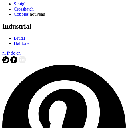
Straight
Crosshatch
Cobbles
nouveau
Industrial
Brutal
Halftone
nl
fr
de
en