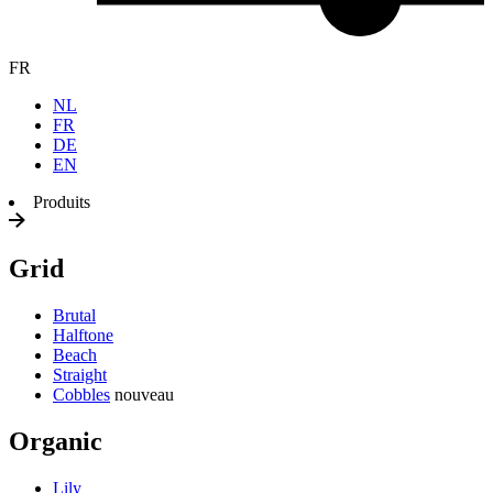
FR
NL
FR
DE
EN
Produits
Grid
Brutal
Halftone
Beach
Straight
Cobbles
nouveau
Organic
Lily