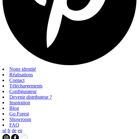
Notre identité
Réalisations
Contact
Téléchargements
Configurateur
Devenir distributeur ?
Inspiration
Blog
Go Forest
Showroom
FAQ
nl
fr
de
en