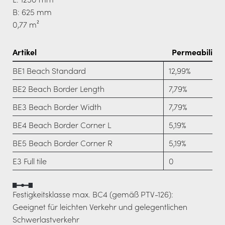
B: 625 mm
0,77 m²
Artikel
Permeabilität
BE1 Beach Standard
12,99%
BE2 Beach Border Length
7,79%
BE3 Beach Border Width
7,79%
BE4 Beach Border Corner L
5,19%
BE5 Beach Border Corner R
5,19%
E3 Full tile
0
Festigkeitsklasse max. BC4 (gemäß PTV-126):
Geeignet für leichten Verkehr und gelegentlichen
Schwerlastverkehr